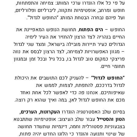
על פי כל אלו הוגדרו ערכי המותג: צמיחה והתפתחות,
חופש ומרחב, אופטימיות ותקווה, ליברליזם ופלורליזם,
ועל פיהם נבחרה הבטחת המותג “החופש לגדול”.
החופש –
הים הפתוח
, תחושת הנופש המאפיינת את
החיים בנהריה לצד הרצון להחזיר את העיר לימיה
הגדולים כעיר תיירות מובילה בישראל, ומצד שני לגדול
– מגוון האפשרויות לצמיחה, לצד הרצון לבסס את נווה
פריצקי כמקום טוב לגדול בו, בכל גיל ובכל זמן ובמגוון
תחומי חיים.
“החופש לגדול”
– להעניק לכם התושבים את היכולת
לגדול בדרככם, להתפתח, לצמוח, לממש את
שאיפותיכם. אנחנו פה כדי לאפשר לכל אחת ואחד
מכם את החופש לגדול לאן, במה ואיך שהוא רק רוצה.
בסיום שלב האסטרטגיה הוגדרו
העקרונות, הערכים,
הטון והסטייל
עבור שלב העיצוב: אופטימיות שתתבטא
בצבעוניות פסטורלית וחמה, דינמיות שתשדר תחושה
של שינוי ותנועה והוגדר כי הלוגו החדש יהיה פתוח,