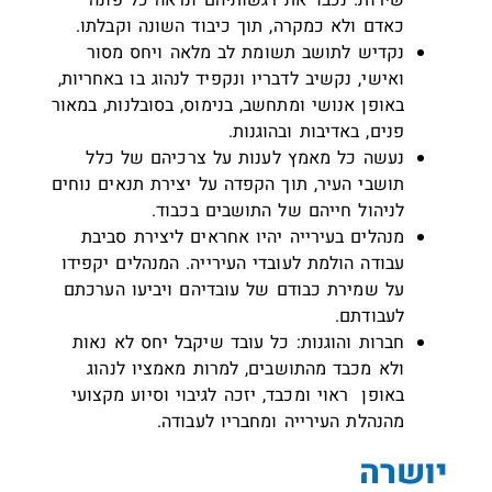
שירות. נכבד את רגשותיהם ונראה כל פונה
כאדם ולא כמקרה, תוך כיבוד השונה וקבלתו.
נקדיש לתושב תשומת לב מלאה ויחס מסור
ואישי, נקשיב לדבריו ונקפיד לנהוג בו באחריות,
באופן אנושי ומתחשב, בנימוס, בסובלנות, במאור
פנים, באדיבות ובהוגנות.
נעשה כל מאמץ לענות על צרכיהם של כלל
תושבי העיר, תוך הקפדה על יצירת תנאים נוחים
לניהול חייהם של התושבים בכבוד.
מנהלים בעירייה יהיו אחראים ליצירת סביבת
עבודה הולמת לעובדי העירייה. המנהלים יקפידו
על שמירת כבודם של עובדיהם ויביעו הערכתם
לעבודתם.
חברות והוגנות: כל עובד שיקבל יחס לא נאות
ולא מכבד מהתושבים, למרות מאמציו לנהוג
באופן ראוי ומכבד, יזכה לגיבוי וסיוע מקצועי
מהנהלת העירייה ומחבריו לעבודה.
יושרה