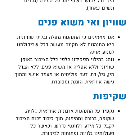
מיני וכל לבוש חשוף יתר על המידה (גברים
ונשים כאחד).
שוויון ואי משוא פנים
אנו מאמינים כי התנהגות מפלה ובלתי שוויונית
היא התנהגות לא תקינה ונעשה ככל שביכולתנו
למנוע אותה
ננהג במילוי תפקידנו כלפי כלל הציבור באופן
שוויוני וללא אפליה או משוא פנים, ללא הבדל
מין, גיל, דת, דעה פוליטית או מעמד אישי ומתוך
גישה אחראית, הוגנת ומכובדת.
שקיפות
נקפיד על התנהגות ארגונית אחראית, גלויה,
שקופה, ברורה ומהימנה, תוך כיבוד זכות הציבור
לקבל כל מידע רלוונטי נדרש, וכאשר כל
פעולותינו גלויות ופתוחות לביקורת.