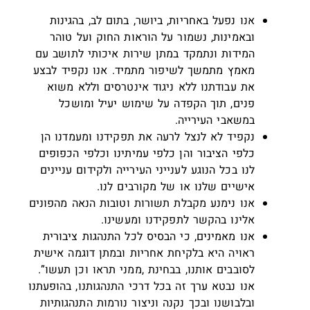
אנו נפעל באחריות, ביושר, בתום לב, בהגינות
ובאמינות, נשמור על הוראות החוק ועל טוהר
המידות ונתמקד במתן שירות איכותי לתושב עם
מאמץ מתמשך לשיפור מתמיד. אנו נקפיד לבצע
את עבודתנו ללא ניגוד אינטרסים וללא משוא
פנים, תוך הקפדה על שימוש יעיל ומושכל
במשאבי העירייה.
נקפיד לא לנצל לרעה את תפקידנו ומעמדנו הן
כלפי הציבור והן כלפי עמיתינו וכלפי הכפופים
לנו בכל הנוגע לענייני העירייה ולקידום עניינים
אישיים שלנו או של מקורבים לנו.
אנו נימנע מקבלת תשורות וטובות הנאה מהפונים
אלינו בהקשר לתפקידנו ומעשינו.
אנו מאמינים, כי הבסיס לכל התנהגות ציבורית
ראויה היא בלקיחת אחריות ובמתן דוגמה אישית
לסובבים אותנו, בבחינת ,ממני תראו וכן תעשו”.
אנו נבטא ערך זה בכל דרכי התנהגותנו, בהופעתנו
ובלבושנו ובכך נקנה וניצור נורמות התנהגותיות