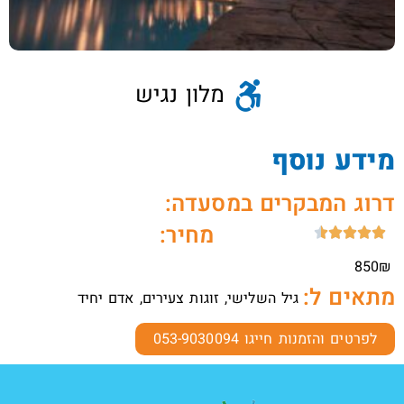
מלון נגיש
מידע נוסף
דרוג המבקרים במסעדה:
מחיר:





850₪
מתאים ל:
גיל השלישי, זוגות צעירים, אדם יחיד
לפרטים והזמנות חייגו 053-9030094