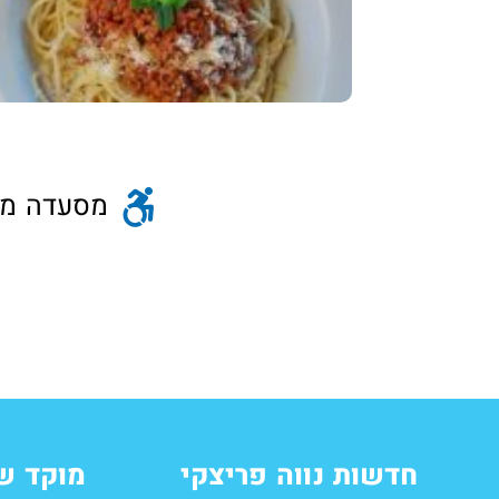
מסעדה מו
חדשות נווה פריצקי
מוקד ש